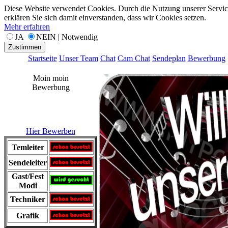
Diese Website verwendet Cookies. Durch die Nutzung unserer Servic
erklären Sie sich damit einverstanden, dass wir Cookies setzen.
Mehr erfahren
JA
NEIN | Notwendig
Zustimmen
Startseite
Unser Team
Chat
Cam Chat
Sendeplan
Bewerbung
Moin moin
Bewerbung
Hier Bewerben
Temleiter
Sendeleiter
Gast/Fest
Modi
Techniker
Grafik